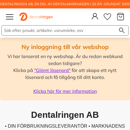
DENTALRINGEN AB, EN DEL AV DENTALMARKNADEN I 20 ÅR. GRUNDAT 2005
Kundva
Meny
Önskelis
Ny inloggning till vår webshop
Vi har lanserat en ny webshop. Är du redan webkund
sedan tidigare?
Klicka på
"Glömt lösenord"
för att skapa ett nytt
lösenord och få tillgång till ditt konto.
Klicka här för mer information
Dentalringen AB
• DIN FÖRBRUKNINGSLEVERANTÖR • MARKNADENS