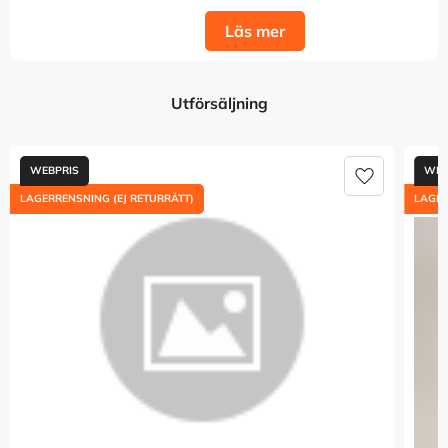
Läs mer
Utförsäljning
Lägg till i 
LAGERRENSNING (EJ RETURRÄTT)
LAGER