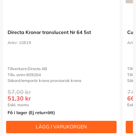
Directa Kronor translucent Nr 64 5st
Cur
10819
Tillverkare:
Directa AB
Tillv
Tillv. artnr:
609264
Tillv.
Sökord:
temporär krona provisorisk krona
Söko
57,00
kr
74
51,30
kr
66
Få i lager (Ej returrätt)
I