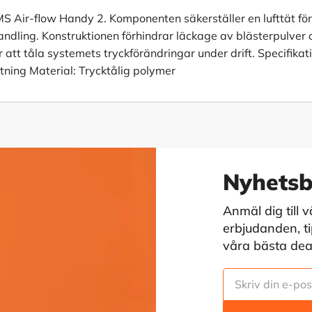
EMS Air-flow Handy 2. Komponenten säkerställer en lufttät för
ndling. Konstruktionen förhindrar läckage av blästerpulver och
att tåla systemets tryckförändringar under drift. Specifikat
utning Material: Trycktålig polymer
Nyhetsb
Anmäl dig till 
erbjudanden, tip
våra bästa deals