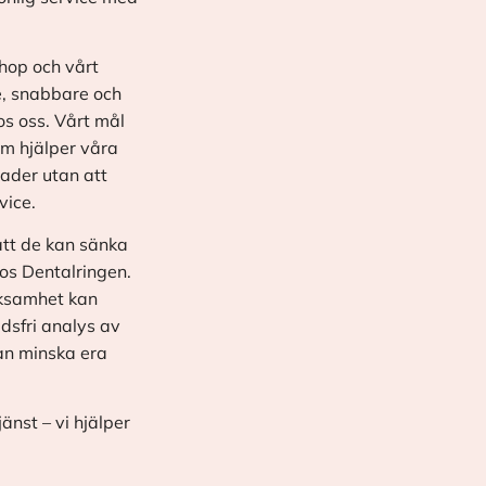
shop och vårt
e, snabbare och
os oss. Vårt mål
om hjälper våra
ader utan att
vice.
tt de kan sänka
os Dentalringen.
erksamhet kan
dsfri analys av
kan minska era
nst – vi hjälper