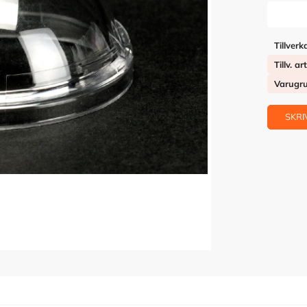
Tillverk
Tillv. ar
Varugr
SKRI