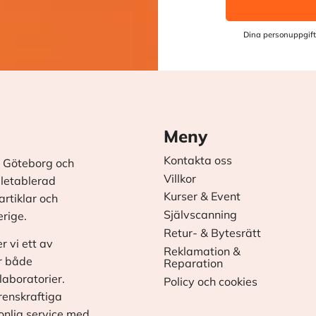
Dina personuppgift
Meny
Kontakta oss
 Göteborg och
Villkor
äletablerad
Kurser & Event
rtiklar och
Självscanning
erige.
Retur- & Bytesrätt
r vi ett av
Reklamation &
r både
Reparation
laboratorier.
Policy och cookies
renskraftiga
onlig service med