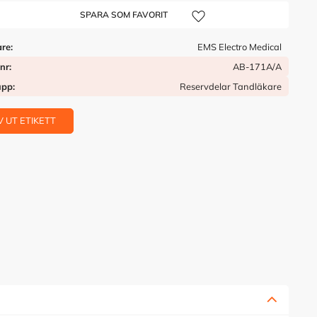
Lägg till i önskelista
are
EMS Electro Medical
tnr
AB-171A/A
upp
Reservdelar Tandläkare
V UT ETIKETT