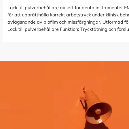
Lock till pulverbehållare avsett för dentalinstrumentet 
för att upprätthålla korrekt arbetstryck under klinisk beha
avlägsnande av biofilm och missfärgningar. Utformad för 
Lock till pulverbehållare Funktion: Trycktätning och försl