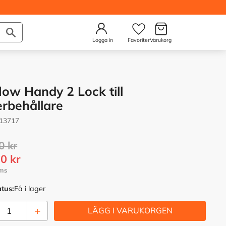
Kundvagn
Önskelista
Logga in
flow Handy 2 Lock till
erbehållare
13717
rie pris:
0
kr
tt pris:
90
kr
atus
Få i lager
+