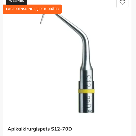
Lägg t
LAGERRENSNING (EJ RETURRÄTT)
Apikalkirurgispets S12-70D