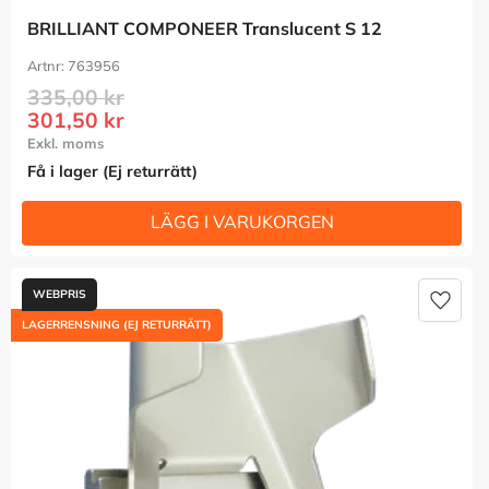
BRILLIANT COMPONEER Translucent S 12
763956
335,00
kr
301,50
kr
Få i lager (Ej returrätt)
Lägg t
LAGERRENSNING (EJ RETURRÄTT)