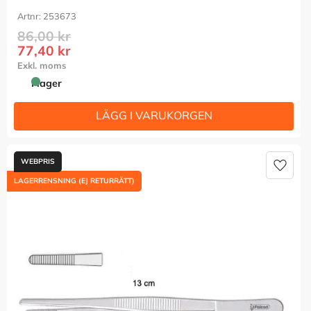
253673
86,00
kr
77,40
kr
I lager
Lägg t
LAGERRENSNING (EJ RETURRÄTT)