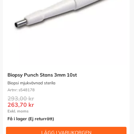
Biopsy Punch Stans 3mm 10st
Biopsi mjukvävnad sterila
s548178
293,00
kr
263,70
kr
Få i lager (Ej returrätt)