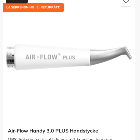
Lägg t
LAGERRENSNING (EJ RETURRÄTT)
Air-Flow Handy 3.0 PLUS Handstycke
OBS! Säkerhetsställ att du har rätt koppling, tveksam 