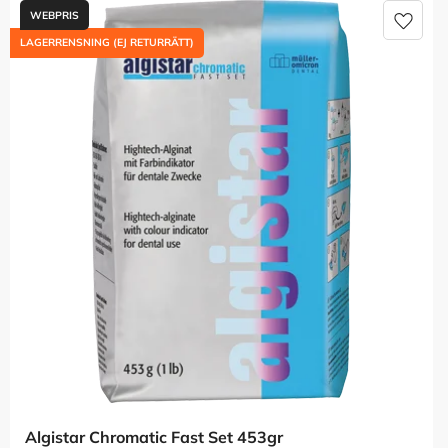
Lägg t
LAGERRENSNING (EJ RETURRÄTT)
Algistar Chromatic Fast Set 453gr