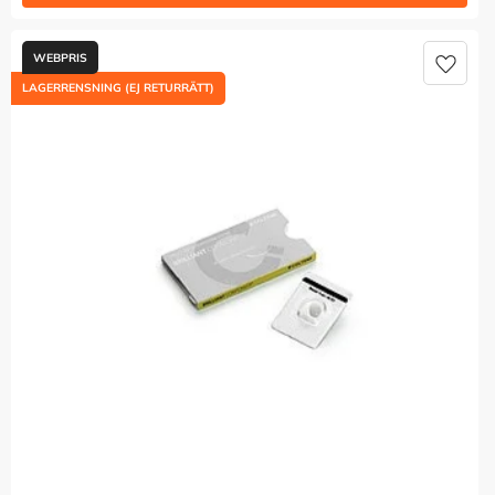
Lägg t
LAGERRENSNING (EJ RETURRÄTT)