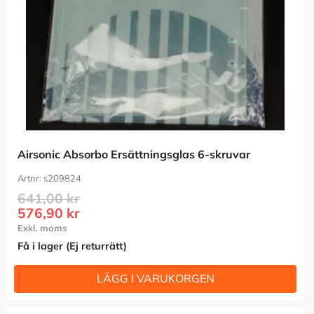
Airsonic Absorbo Ersättningsglas 6-skruvar
s209824
641,00
kr
576,90
kr
Få i lager (Ej returrätt)