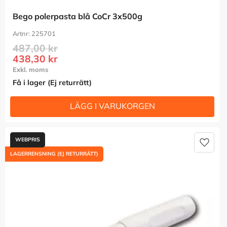
Bego polerpasta blå CoCr 3x500g
225701
487,00
kr
438,30
kr
Få i lager (Ej returrätt)
Lägg t
LAGERRENSNING (EJ RETURRÄTT)