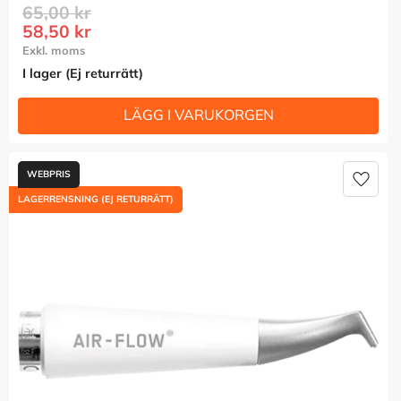
65,00
kr
58,50
kr
I lager (Ej returrätt)
Lägg t
LAGERRENSNING (EJ RETURRÄTT)