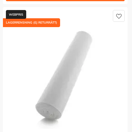
Lägg t
LAGERRENSNING (EJ RETURRÄTT)