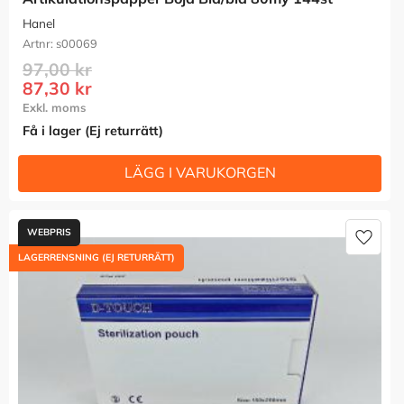
Hanel
s00069
97,00
kr
87,30
kr
Få i lager (Ej returrätt)
Lägg t
LAGERRENSNING (EJ RETURRÄTT)