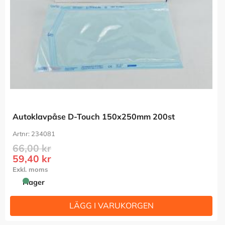
Autoklavpåse D-Touch 150x250mm 200st
234081
66,00
kr
59,40
kr
I lager