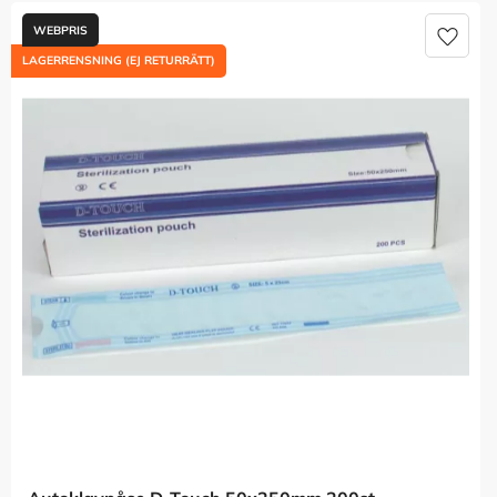
Lägg t
LAGERRENSNING (EJ RETURRÄTT)