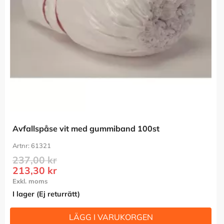
Avfallspåse vit med gummiband 100st
61321
237,00
kr
213,30
kr
I lager (Ej returrätt)