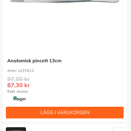
Anatomisk pincett 13cm
s237612
97,00
kr
87,30
kr
I lager