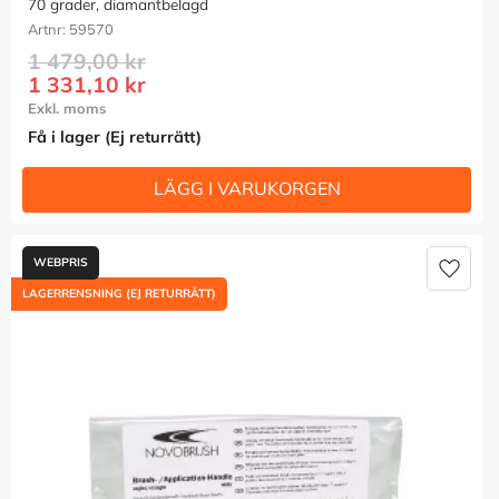
70 grader, diamantbelagd
59570
1 479,00
kr
1 331,10
kr
Få i lager (Ej returrätt)
Lägg t
LAGERRENSNING (EJ RETURRÄTT)