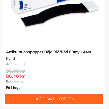
Artikulationspapper Böjd Blå/Röd 80my 144st
Hanel
s00068
96,00
kr
86,40
kr
Få i lager