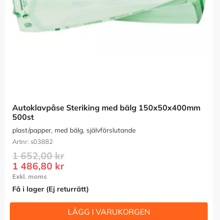
Autoklavpåse Steriking med bälg 150x50x400mm 
500st
plast/papper, med bälg, självförslutande
s03882
1 652,00
kr
1 486,80
kr
Få i lager (Ej returrätt)