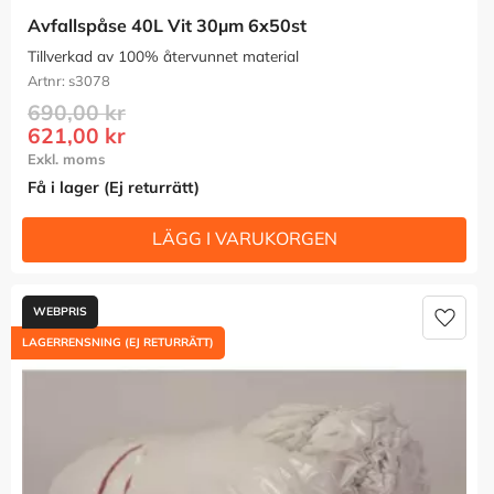
Avfallspåse 40L Vit 30µm 6x50st
Tillverkad av 100% återvunnet material
s3078
690,00
kr
621,00
kr
Få i lager (Ej returrätt)
Lägg t
LAGERRENSNING (EJ RETURRÄTT)