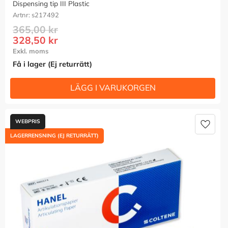
Dispensing tip III Plastic
s217492
365,00
kr
328,50
kr
Få i lager (Ej returrätt)
Lägg t
LAGERRENSNING (EJ RETURRÄTT)