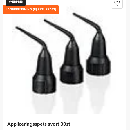
Lägg t
LAGERRENSNING (EJ RETURRÄTT)
Appliceringsspets svart 30st