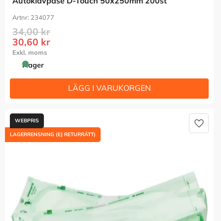
Autoklavpåse D-Touch 50x250mm 200st
234077
34,00
kr
30,60
kr
I lager
Lägg t
LAGERRENSNING (EJ RETURRÄTT)