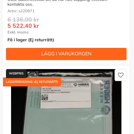
kontakta oss.
s220971
6 136,00
kr
5 522,40
kr
Få i lager (Ej returrätt)
Lägg t
LAGERRENSNING (EJ RETURRÄTT)