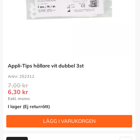
Appli-Tips hållare vit dubbel 3st
252312
7,00
kr
6,30
kr
I lager (Ej returrätt)