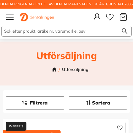
DENTALRINGEN AB, EN DEL AV DENTALMARKNADEN I 20 ÅR. GRUNDAT 2005
Kundva
Meny
Önskelis
Utförsäljning
Utförsäljning
Filtrera
Sortera
Lägg t