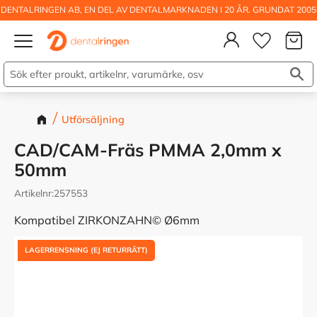
DENTALRINGEN AB, EN DEL AV DENTALMARKNADEN I 20 ÅR. GRUNDAT 2005
Kundva
Meny
Önskelis
Utförsäljning
CAD/CAM-Fräs PMMA 2,0mm x
50mm
Artikelnr
257553
Kompatibel ZIRKONZAHN© Ø6mm
LAGERRENSNING (EJ RETURRÄTT)