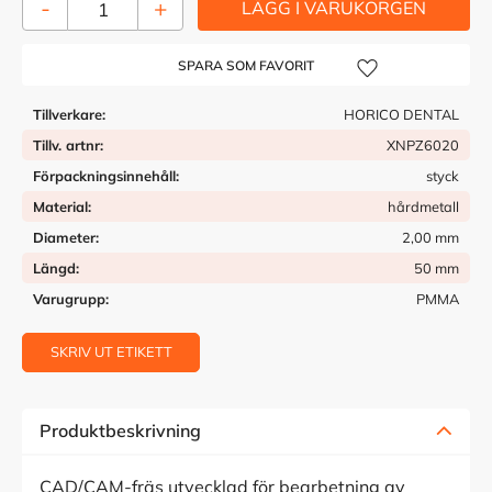
-
+
Lägg till i önskelista
Tillverkare
HORICO DENTAL
Tillv. artnr
XNPZ6020
Förpackningsinnehåll
styck
Material
hårdmetall
Diameter
2,00 mm
Längd
50 mm
Varugrupp
PMMA
SKRIV UT ETIKETT
Produktbeskrivning
CAD/CAM-fräs utvecklad för bearbetning av