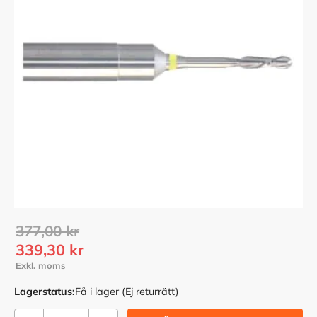
Ordinarie pris:
377,00
kr
Nedsatt pris:
339,30
kr
Lagerstatus
Få i lager (Ej returrätt)