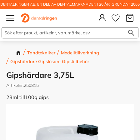
DENTALRINGEN AB, EN DEL AV DENTALMARKNADEN I 20 ÅR. GRUNDAT 2005
Kundva
Meny
Önskelis
Tandtekniker
Modelltillverkning
Gipshärdare Gipslösare Gipstillbehör
Gipshärdare 3,75L
Artikelnr
250815
23ml till100g gips