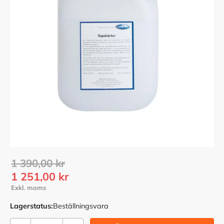
Ordinarie pris:
1 390,00
kr
Nedsatt pris:
1 251,00
kr
Lagerstatus
Beställningsvara