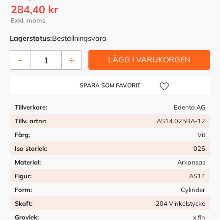
Nedsatt pris:
284,40
kr
Lagerstatus
Beställningsvara
-
+
Lägg till i önskelista
Tillverkare
Edenta AG
Tillv. artnr
AS14.025RA-12
Färg
Vit
Iso storlek
025
Material
Arkansas
Figur
AS14
Form
Cylinder
Skaft
204 Vinkelstycke
Grovlek
x fin