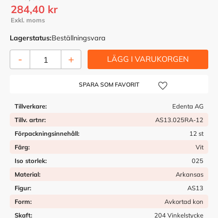
Nedsatt pris:
284,40
kr
Lagerstatus
Beställningsvara
-
+
Lägg till i önskelista
Tillverkare
Edenta AG
Tillv. artnr
AS13.025RA-12
Förpackningsinnehåll
12 st
Färg
Vit
Iso storlek
025
Material
Arkansas
Figur
AS13
Form
Avkortad kon
Skaft
204 Vinkelstycke