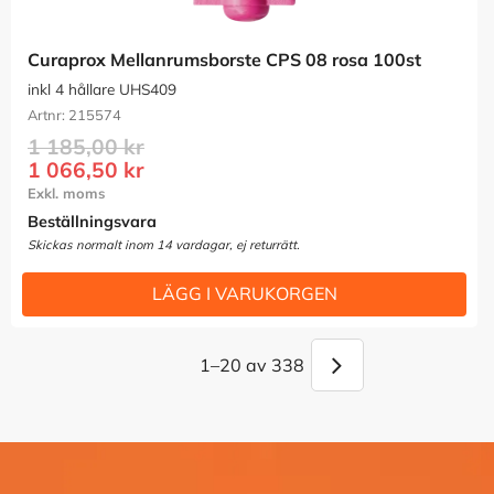
Curaprox Mellanrumsborste CPS 08 rosa 100st
inkl 4 hållare UHS409
215574
1 185,00
kr
1 066,50
kr
Beställningsvara
1–
20
av
338