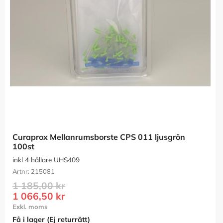
Curaprox Mellanrumsborste CPS 011 ljusgrön 
100st
inkl 4 hållare UHS409
215081
1 185,00
kr
1 066,50
kr
Få i lager (Ej returrätt)