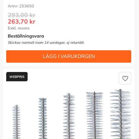
253650
293,00
kr
263,70
kr
Beställningsvara
Lägg t