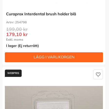
Curaprox Interdental brush holder blå
254798
199,00
kr
179,10
kr
I lager (Ej returrätt)
Lägg t