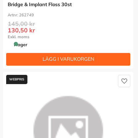
Bridge & Implant Floss 30st
262749
145,00
kr
130,50
kr
I lager
Lägg t