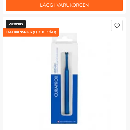
Lägg t
LAGERRENSNING (EJ RETURRÄTT)