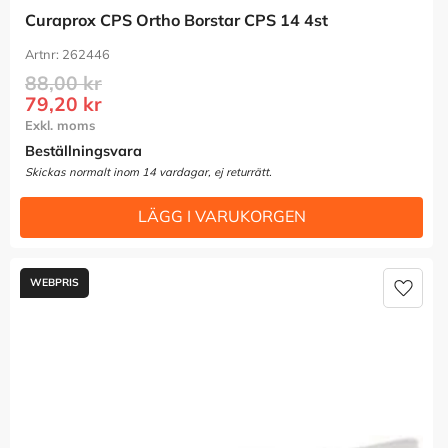
Curaprox CPS Ortho Borstar CPS 14 4st
262446
88,00
kr
79,20
kr
Beställningsvara
Lägg t