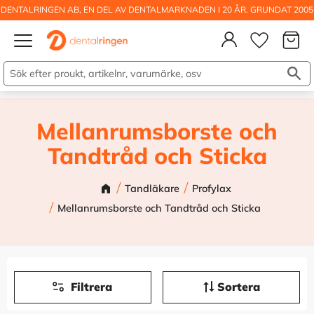
DENTALRINGEN AB, EN DEL AV DENTALMARKNADEN I 20 ÅR. GRUNDAT 2005
Kundva
Meny
Önskelis
Mellanrumsborste och
Tandtråd och Sticka
Tandläkare
Profylax
Mellanrumsborste och Tandtråd och Sticka
Filtrera
Sortera