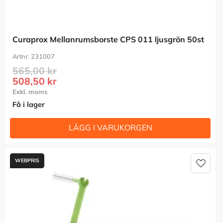
Curaprox Mellanrumsborste CPS 011 ljusgrön 50st
231007
565,00
kr
508,50
kr
Få i lager
Lägg t