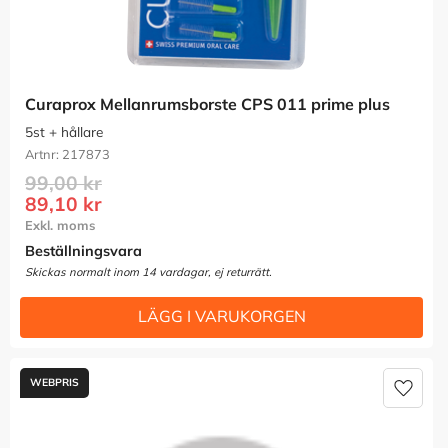
Curaprox Mellanrumsborste CPS 011 prime plus
5st + hållare
217873
99,00
kr
89,10
kr
Beställningsvara
Lägg t