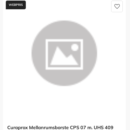
Lägg t
Curaprox Mellanrumsborste CPS 07 m. UHS 409 