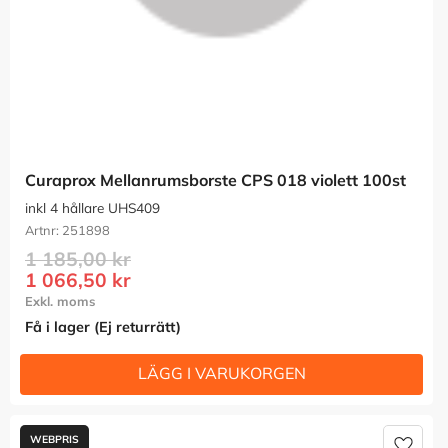
Curaprox Mellanrumsborste CPS 018 violett 100st
inkl 4 hållare UHS409
251898
1 185,00
kr
1 066,50
kr
Få i lager (Ej returrätt)