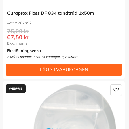
Curaprox Floss DF 834 tandtråd 1x50m
207892
75,00
kr
67,50
kr
Beställningsvara
Lägg t