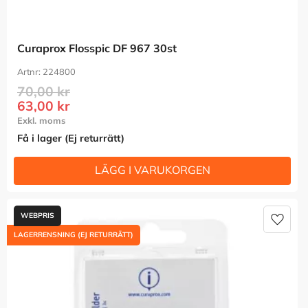
Curaprox Flosspic DF 967 30st
224800
70,00
kr
63,00
kr
Få i lager (Ej returrätt)
Lägg t
LAGERRENSNING (EJ RETURRÄTT)