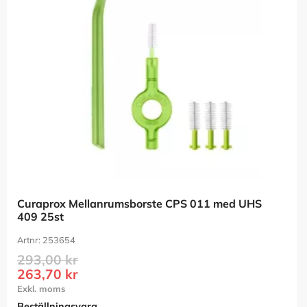
Curaprox Mellanrumsborste CPS 011 med UHS 
409 25st
253654
293,00
kr
263,70
kr
Beställningsvara