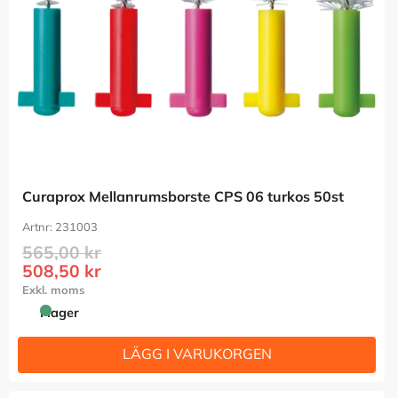
Curaprox Mellanrumsborste CPS 06 turkos 50st
231003
565,00
kr
508,50
kr
I lager