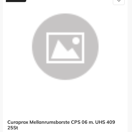
Lägg t
Curaprox Mellanrumsborste CPS 06 m. UHS 409 
25St