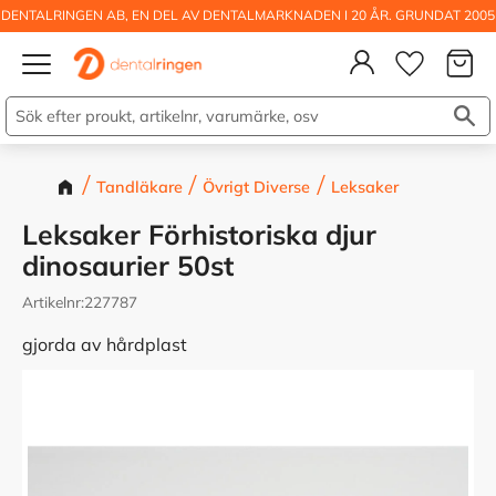
DENTALRINGEN AB, EN DEL AV DENTALMARKNADEN I 20 ÅR. GRUNDAT 2005
Kundva
Meny
Önskelis
Tandläkare
Övrigt Diverse
Leksaker
Leksaker Förhistoriska djur
dinosaurier 50st
Artikelnr
227787
gjorda av hårdplast