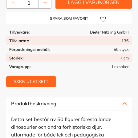
-
+
Lägg till i önskelista
Tillverkare
Dieter Nitzling GmbH
Tillv. artnr
136
Förpackningsinnehåll
50 styck
Storlek
7 cm
Varugrupp
Leksaker
SKRIV UT ETIKETT
Produktbeskrivning
Detta set består av 50 figurer föreställande
dinosaurier och andra förhistoriska djur,
utformade för både lek och pedagogiska