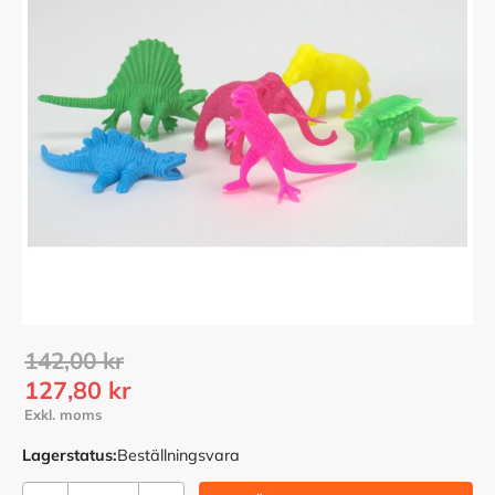
Ordinarie pris:
142,00
kr
Nedsatt pris:
127,80
kr
Lagerstatus
Beställningsvara