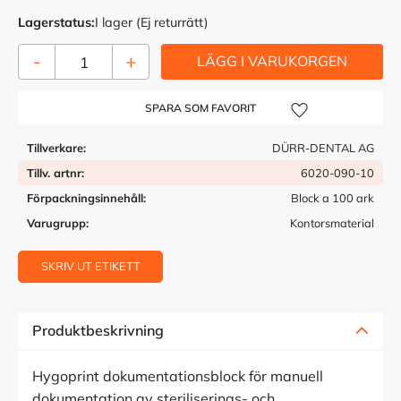
Lagerstatus
I lager (Ej returrätt)
-
+
Lägg till i önskelista
Tillverkare
DÜRR-DENTAL AG
Tillv. artnr
6020-090-10
Förpackningsinnehåll
Block a 100 ark
Varugrupp
Kontorsmaterial
SKRIV UT ETIKETT
Produktbeskrivning
Hygoprint dokumentationsblock för manuell
dokumentation av steriliserings- och