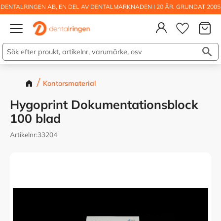
DENTALRINGEN AB, EN DEL AV DENTALMARKNADEN I 20 ÅR. GRUNDAT 2005
Kundva
Meny
Önskelis
Kontorsmaterial
Hygoprint Dokumentationsblock
100 blad
Artikelnr
33204