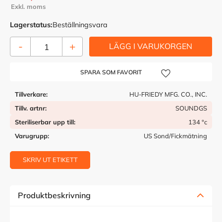
Lagerstatus
Beställningsvara
-
+
Lägg till i önskelista
Tillverkare
HU-FRIEDY MFG. CO., INC.
Tillv. artnr
SOUNDGS
Steriliserbar upp till
134 °c
Varugrupp
US Sond/Fickmätning
SKRIV UT ETIKETT
Produktbeskrivning