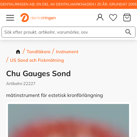
DENTALRINGEN AB, EN DEL AV DENTALMARKNADEN I 20 ÅR. GRUNDAT 2005
Kundva
Meny
Önskelis
Tandläkare
Instrument
US Sond och Fickmätning
Chu Gauges Sond
Artikelnr
22227
mätinstrument för estetisk kronförlängning