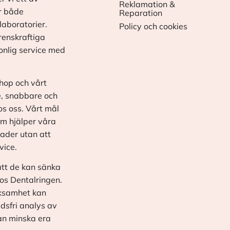
Reklamation &
r både
Reparation
laboratorier.
Policy och cookies
renskraftiga
onlig service med
shop och vårt
e, snabbare och
os oss. Vårt mål
om hjälper våra
ader utan att
vice.
tt de kan sänka
os Dentalringen.
erksamhet kan
dsfri analys av
kan minska era