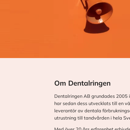
Om Dentalringen
Dentalringen AB grundades 2005 i
har sedan dess utvecklats till en v
leverantör av dentala förbrukningsa
utrustning till tandvården i hela Sv
Med över 20 års erfarenhet erbjude