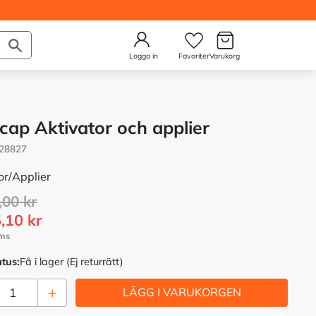
Kundvagn
Önskelista
Logga in
cap Aktivator och applier
28827
or/Applier
rie pris:
,00
kr
tt pris:
,10
kr
atus
Få i lager (Ej returrätt)
+