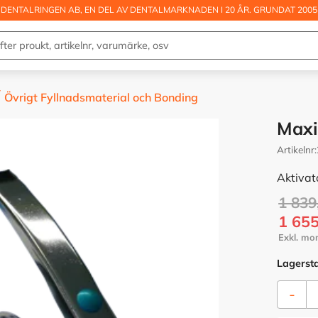
DENTALRINGEN AB, EN DEL AV DENTALMARKNADEN I 20 ÅR. GRUNDAT 2005
Övrigt Fyllnadsmaterial och Bonding
Maxi
Artikelnr
Aktivat
Ordina
1 839
Nedsa
1 655
Lagerst
-