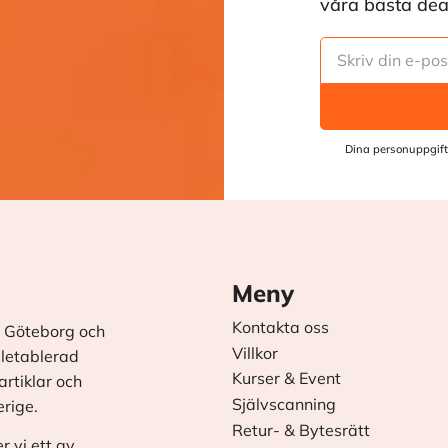
våra bästa deals
Dina personuppgift
Meny
Kontakta oss
 Göteborg och
Villkor
äletablerad
Kurser & Event
rtiklar och
Självscanning
erige.
Retur- & Bytesrätt
r vi ett av