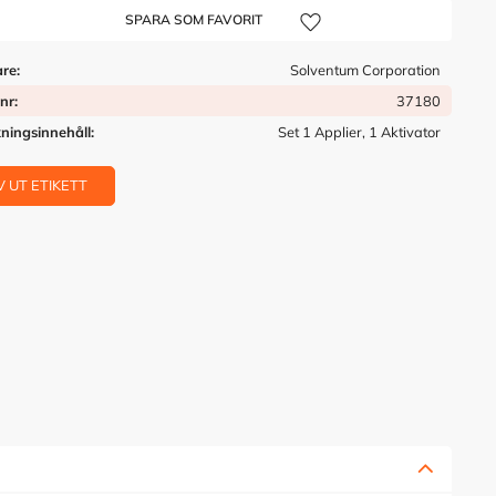
Lägg till i önskelista
are
Solventum Corporation
tnr
37180
ningsinnehåll
Set 1 Applier, 1 Aktivator
V UT ETIKETT