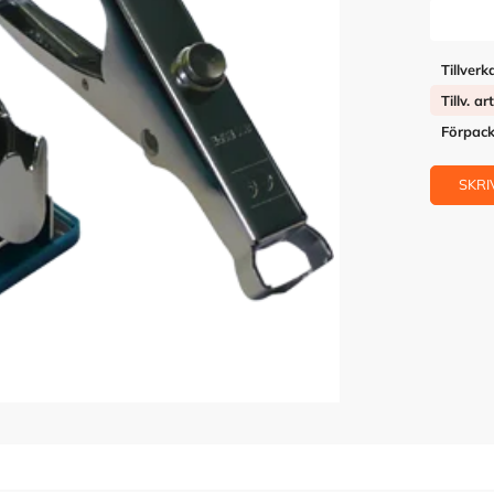
Tillverk
Tillv. ar
Förpack
SKRI