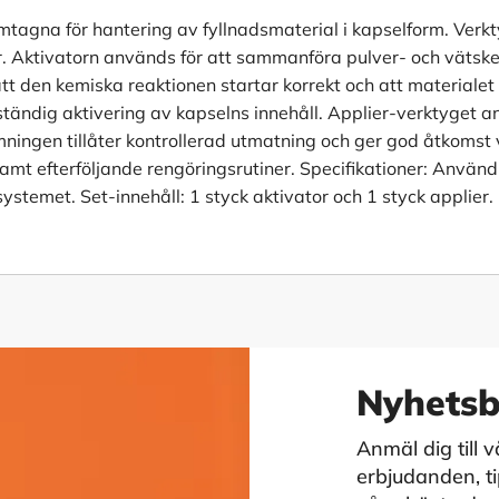
amtagna för hantering av fyllnadsmaterial i kapselform. Verk
eter. Aktivatorn används för att sammanföra pulver- och väts
att den kemiska reaktionen startar korrekt och att materialet
ullständig aktivering av kapselns innehåll. Applier-verktyget 
ningen tillåter kontrollerad utmatning och ger god åtkomst 
 samt efterföljande rengöringsrutiner. Specifikationer: Anvä
stemet. Set-innehåll: 1 styck aktivator och 1 styck applier.
Nyhetsb
Anmäl dig till 
erbjudanden, tip