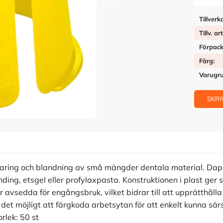
Tillverk
Tillv. ar
Förpack
Färg
Varugr
SKRI
varing och blandning av små mängder dentala material. Da
ng, etsgel eller profylaxpasta. Konstruktionen i plast ger s
 avsedda för engångsbruk, vilket bidrar till att upprätthålla
det möjligt att färgkoda arbetsytan för att enkelt kunna sär
rlek: 50 st