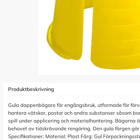
Produktbeskrivning
Gula dappenbägare för engångsbruk, utformade för för
hantera vätskor, pastor och andra substanser såsom bondi
spill under applicering och materialhantering. Bägarna är
behovet av tidskrävande rengöring. Den gula färgen gör 
Specifikationer: Material: Plast Färg: Gul Förpackningssto