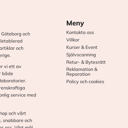
Meny
Kontakta oss
 Göteborg och
Villkor
äletablerad
Kurser & Event
rtiklar och
Självscanning
erige.
Retur- & Bytesrätt
r vi ett av
Reklamation &
r både
Reparation
laboratorier.
Policy och cookies
renskraftiga
onlig service med
shop och vårt
e, snabbare och
os oss. Vårt mål