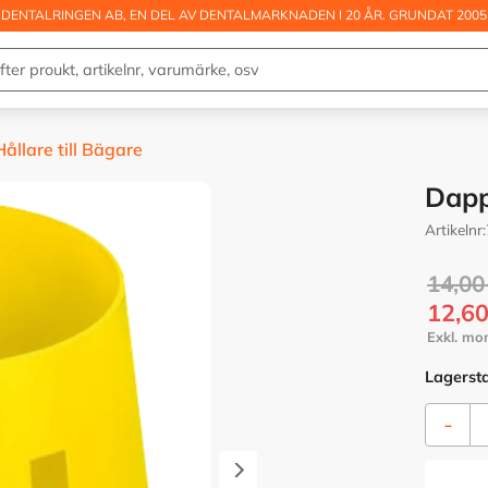
DENTALRINGEN AB, EN DEL AV DENTALMARKNADEN I 20 ÅR. GRUNDAT 2005
ållare till Bägare
Dapp
Artikelnr
Ordina
14,00
Nedsa
12,6
Lagerst
-