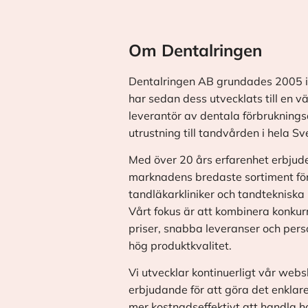
Om Dentalringen
Dentalringen AB grundades 2005 i
har sedan dess utvecklats till en v
leverantör av dentala förbrukningsa
utrustning till tandvården i hela Sv
Med över 20 års erfarenhet erbjude
marknadens bredaste sortiment fö
tandläkarkliniker och tandtekniska 
Vårt fokus är att kombinera konkur
priser, snabba leveranser och pers
hög produktkvalitet.
Vi utvecklar kontinuerligt vår web
erbjudande för att göra det enklar
mer kostnadseffektivt att handla h