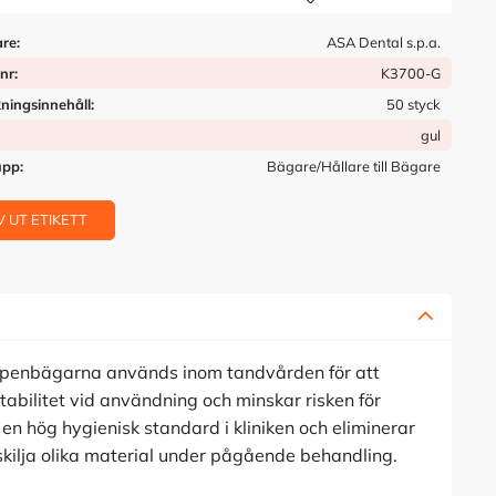
Lägg till i önskelista
are
ASA Dental s.p.a.
tnr
K3700-G
ningsinnehåll
50 styck
gul
upp
Bägare/Hållare till Bägare
V UT ETIKETT
ppenbägarna används inom tandvården för att
tabilitet vid användning och minskar risken för
 en hög hygienisk standard i kliniken och eliminerar
skilja olika material under pågående behandling.