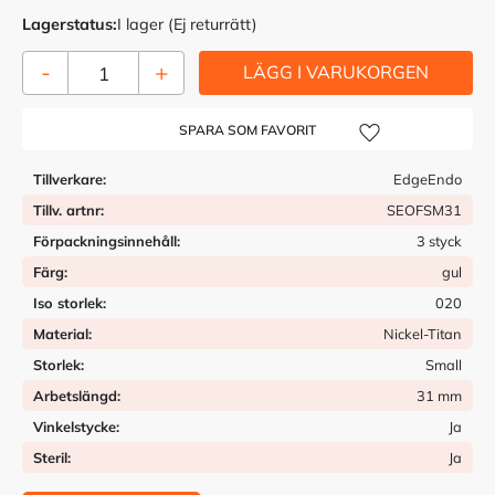
Lagerstatus
I lager (Ej returrätt)
-
+
Lägg till i önskelista
Tillverkare
EdgeEndo
Tillv. artnr
SEOFSM31
Förpackningsinnehåll
3 styck
Färg
gul
Iso storlek
020
Material
Nickel-Titan
Storlek
Small
Arbetslängd
31 mm
Vinkelstycke
Ja
Steril
Ja