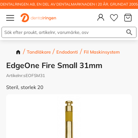
DENTALRINGEN AB, EN DEL AV DENTALMARKNADEN I 20 ÅR. GRUNDAT 2005
Kundva
Meny
Önskelis
Tandläkare
Endodonti
Fil Maskinsystem
EdgeOne Fire Small 31mm
Artikelnr
sEOFSM31
Steril, storlek 20