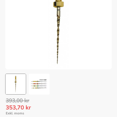
Ordinarie pris:
393,00
kr
Nedsatt pris:
353,70
kr