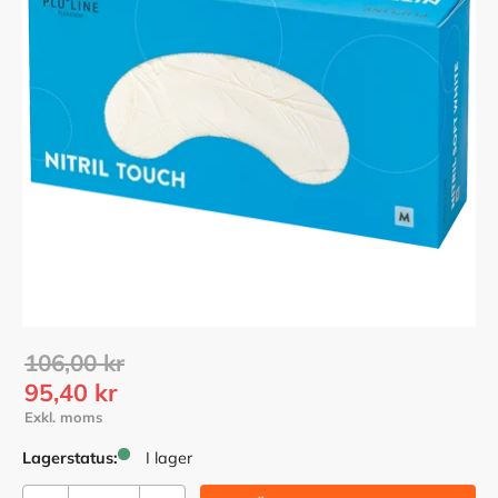
Ordinarie pris:
106,00
kr
Nedsatt pris:
95,40
kr
Lagerstatus
I lager