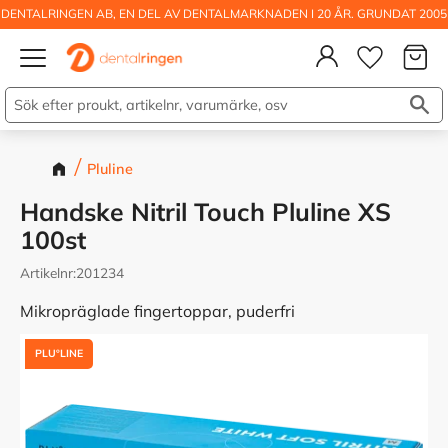
DENTALRINGEN AB, EN DEL AV DENTALMARKNADEN I 20 ÅR. GRUNDAT 2005
Kundva
Meny
Önskelis
Pluline
Handske Nitril Touch Pluline XS
100st
Artikelnr
201234
Mikropräglade fingertoppar, puderfri
PLUºLINE