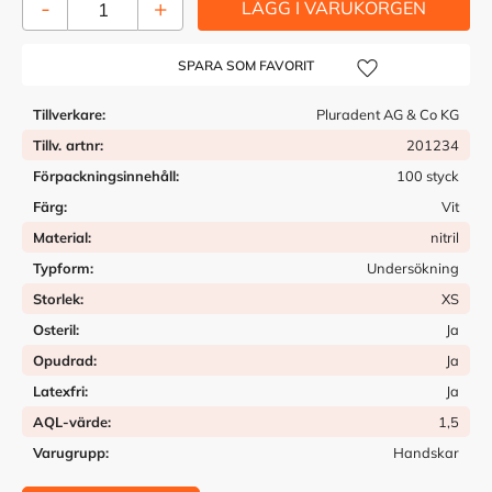
-
+
Lägg till i önskelista
Tillverkare
Pluradent AG & Co KG
Tillv. artnr
201234
Förpackningsinnehåll
100 styck
Färg
Vit
Material
nitril
Typform
Undersökning
Storlek
XS
Osteril
Ja
Opudrad
Ja
Latexfri
Ja
AQL-värde
1,5
Varugrupp
Handskar