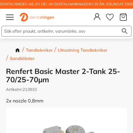
DENTALRINGEN AB, EN DEL AV DENTALMARKNADEN I 20 ÅR. GRUNDAT 2005
Kundva
Meny
Önskelis
Tandtekniker
Utrustning Tandtekniker
Sandbläster
Renfert Basic Master 2-Tank 25-
70/25-70µm
Artikelnr
213933
2x nozzle 0,8mm