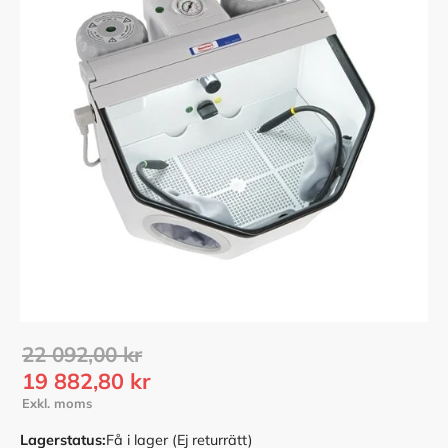
Ordinarie pris:
22 092,00
kr
Nedsatt pris:
19 882,80
kr
Lagerstatus
Få i lager (Ej returrätt)