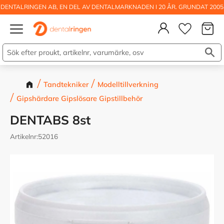
DENTALRINGEN AB, EN DEL AV DENTALMARKNADEN I 20 ÅR. GRUNDAT 2005
Kundva
Meny
Önskelis
Tandtekniker
Modelltillverkning
Gipshärdare Gipslösare Gipstillbehör
DENTABS 8st
Artikelnr
52016