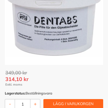
Ordinarie pris:
349,00
kr
Nedsatt pris:
314,10
kr
Lagerstatus
Beställningsvara
-
+