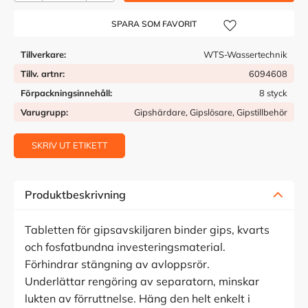
Lägg till i önskelista
Tillverkare
WTS-Wassertechnik
Tillv. artnr
6094608
Förpackningsinnehåll
8 styck
Varugrupp
Gipshärdare, Gipslösare, Gipstillbehör
SKRIV UT ETIKETT
Produktbeskrivning
Tabletten för gipsavskiljaren binder gips, kvarts
och fosfatbundna investeringsmaterial.
Förhindrar stängning av avloppsrör.
Underlättar rengöring av separatorn, minskar
lukten av förruttnelse. Häng den helt enkelt i