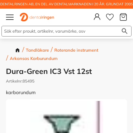
DENTALRINGEN AB, EN DEL AV DENTALMARKNADEN I 20 ÅR. GRUNDAT 2005
Kundva
Meny
Önskelis
Tandläkare
Roterande instrument
Arkansas Karburundum
Dura-Green IC3 Vst 12st
Artikelnr
85495
karborundum