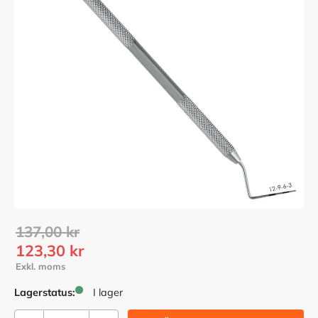
Ordinarie pris:
137,00
kr
Nedsatt pris:
123,30
kr
Lagerstatus
I lager