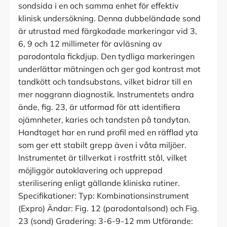
sondsida i en och samma enhet för effektiv
klinisk undersökning. Denna dubbeländade sond
är utrustad med färgkodade markeringar vid 3,
6, 9 och 12 millimeter för avläsning av
parodontala fickdjup. Den tydliga markeringen
underlättar mätningen och ger god kontrast mot
tandkött och tandsubstans, vilket bidrar till en
mer noggrann diagnostik. Instrumentets andra
ände, fig. 23, är utformad för att identifiera
ojämnheter, karies och tandsten på tandytan.
Handtaget har en rund profil med en räfflad yta
som ger ett stabilt grepp även i våta miljöer.
Instrumentet är tillverkat i rostfritt stål, vilket
möjliggör autoklavering och upprepad
sterilisering enligt gällande kliniska rutiner.
Specifikationer: Typ: Kombinationsinstrument
(Expro) Ändar: Fig. 12 (parodontalsond) och Fig.
23 (sond) Gradering: 3-6-9-12 mm Utförande: