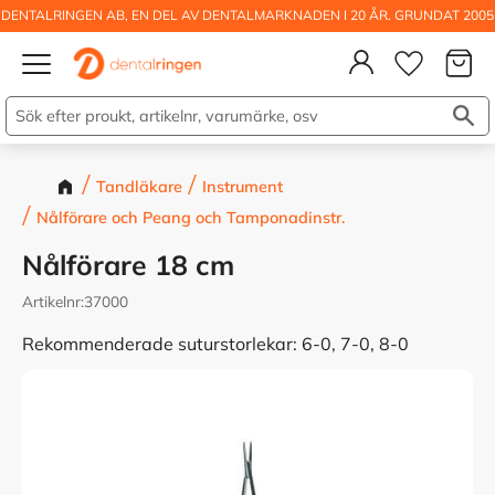
DENTALRINGEN AB, EN DEL AV DENTALMARKNADEN I 20 ÅR. GRUNDAT 2005
Kundva
Meny
Önskelis
Tandläkare
Instrument
Nålförare och Peang och Tamponadinstr.
Nålförare 18 cm
Artikelnr
37000
Rekommenderade suturstorlekar: 6-0, 7-0, 8-0