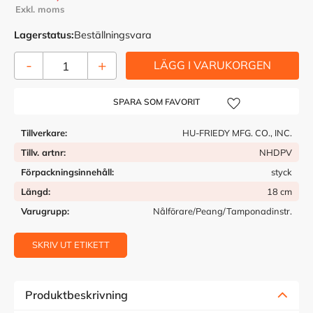
Lagerstatus
Beställningsvara
-
+
Lägg till i önskelista
Tillverkare
HU-FRIEDY MFG. CO., INC.
Tillv. artnr
NHDPV
Förpackningsinnehåll
styck
Längd
18 cm
Varugrupp
Nålförare/Peang/Tamponadinstr.
SKRIV UT ETIKETT
Produktbeskrivning