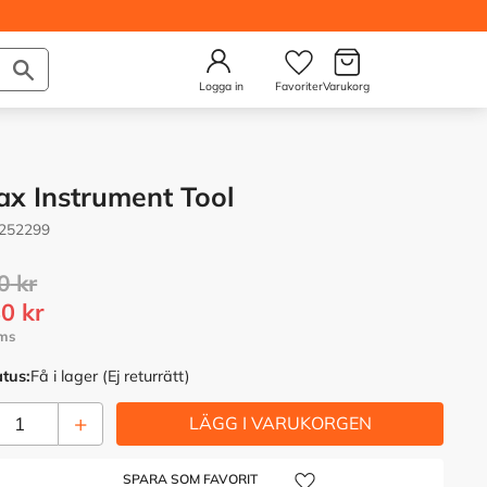
Kundvagn
Önskelista
Logga in
ax Instrument Tool
252299
rie pris:
0
kr
tt pris:
80
kr
atus
Få i lager (Ej returrätt)
+