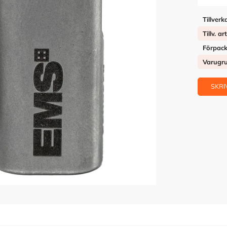
Tillverk
Tillv. ar
Förpack
Varugr
SKRI