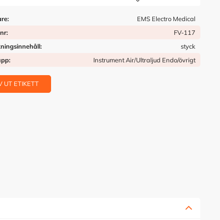
Lägg till i önskelista
are
EMS Electro Medical
tnr
FV-117
ningsinnehåll
styck
upp
Instrument Air/Ultraljud Endo/övrigt
V UT ETIKETT