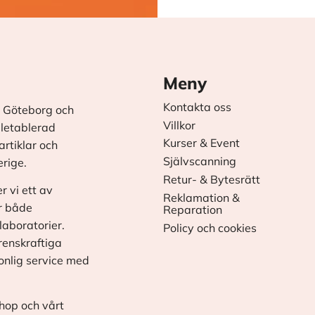
Meny
Kontakta oss
 Göteborg och
Villkor
äletablerad
Kurser & Event
rtiklar och
Självscanning
erige.
Retur- & Bytesrätt
r vi ett av
Reklamation &
r både
Reparation
laboratorier.
Policy och cookies
renskraftiga
onlig service med
shop och vårt