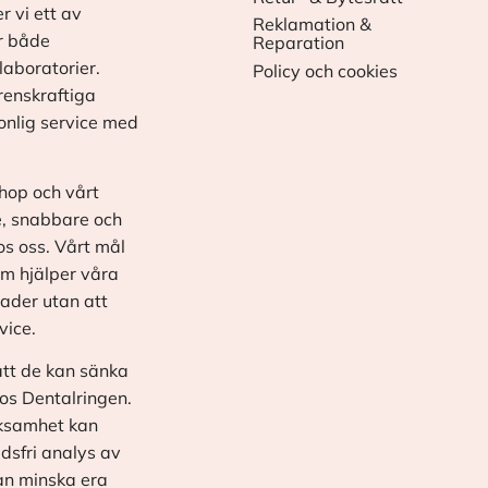
r vi ett av
Reklamation &
r både
Reparation
laboratorier.
Policy och cookies
renskraftiga
onlig service med
shop och vårt
e, snabbare och
os oss. Vårt mål
om hjälper våra
ader utan att
vice.
tt de kan sänka
os Dentalringen.
erksamhet kan
dsfri analys av
kan minska era