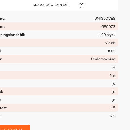
Lägg till i önskelista
are
UNIGLOVES
tnr
GP0073
ningsinnehåll
100 styck
violett
l
nitril
m
Undersökning
M
Nej
Ja
d
Ja
Ja
rde
1,5
Nej
V UT ETIKETT