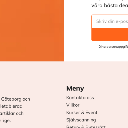
våra bästa deals
Dina personuppgift
Meny
Kontakta oss
 Göteborg och
Villkor
äletablerad
Kurser & Event
rtiklar och
Självscanning
erige.
Retur- & Bytesrätt