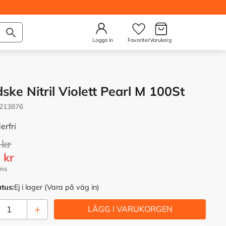
Kundvagn
Önskelista
Logga in
ske Nitril Violett Pearl M 100St
213876
erfri
rie pris:
kr
tt pris:
0
kr
atus
Ej i lager (Vara på väg in)
+