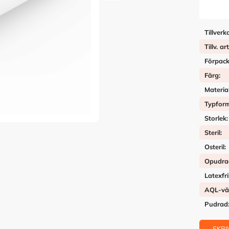
Tillverk
Tillv. ar
Förpack
Färg
Materia
Typfor
Storlek
Steril
Osteril
Opudra
Latexfri
AQL-vä
Pudrad
SKRI