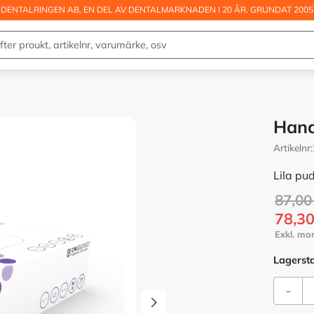
DENTALRINGEN AB, EN DEL AV DENTALMARKNADEN I 20 ÅR. GRUNDAT 2005
Hand
Artikelnr
Lila pud
Ordina
87,00
Nedsa
78,3
Lagerst
-