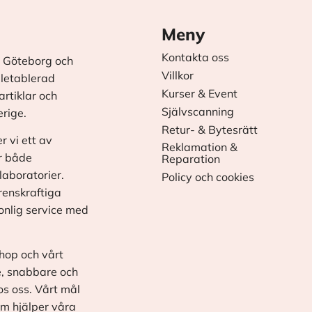
Meny
Kontakta oss
 Göteborg och
Villkor
äletablerad
Kurser & Event
rtiklar och
Självscanning
erige.
Retur- & Bytesrätt
r vi ett av
Reklamation &
r både
Reparation
laboratorier.
Policy och cookies
renskraftiga
onlig service med
shop och vårt
e, snabbare och
os oss. Vårt mål
om hjälper våra