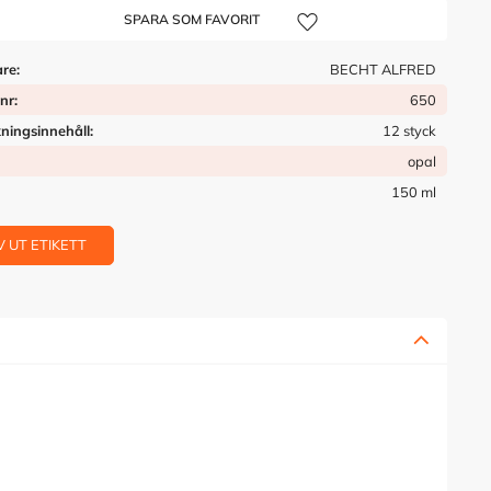
Lägg till i önskelista
are
BECHT ALFRED
tnr
650
ningsinnehåll
12 styck
opal
150 ml
V UT ETIKETT