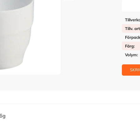
Tillverk
Tillv. ar
Förpack
Färg
Volym
SKRI
16g