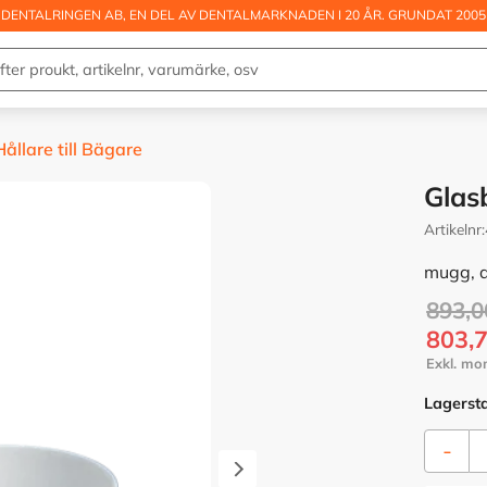
DENTALRINGEN AB, EN DEL AV DENTALMARKNADEN I 20 ÅR. GRUNDAT 2005
ållare till Bägare
Glas
Artikelnr
mugg, d
Ordina
893,0
Nedsa
803,
Lagerst
-