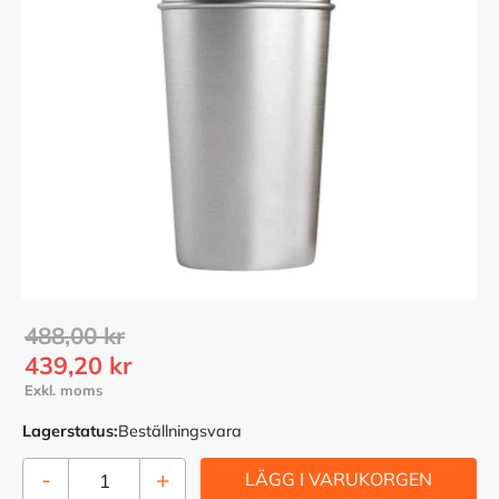
Ordinarie pris:
488,00
kr
Nedsatt pris:
439,20
kr
Lagerstatus
Beställningsvara
-
+