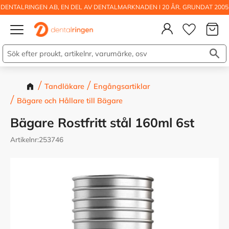
DENTALRINGEN AB, EN DEL AV DENTALMARKNADEN I 20 ÅR. GRUNDAT 2005
Kundva
Meny
Önskelis
Tandläkare
Engångsartiklar
Bägare och Hållare till Bägare
Bägare Rostfritt stål 160ml 6st
Artikelnr
253746