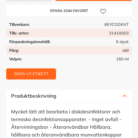
Lägg till i önskelista
Tillverkare
BEYCODENT
Tillv. artnr
31410003
Förpackningsinnehåll
6 styck
Färg
stål
Volym
160 ml
SKRIV UT ETIKETT
Produktbeskrivning
Mycket lätt att bearbeta i diskdesinfektorer och
termiska desinfektionsapparater. - Inget avfall -
Återvinningsbar - Återanvändbar Hållbara,
hållbara och återanvändbara munvattenkoppar