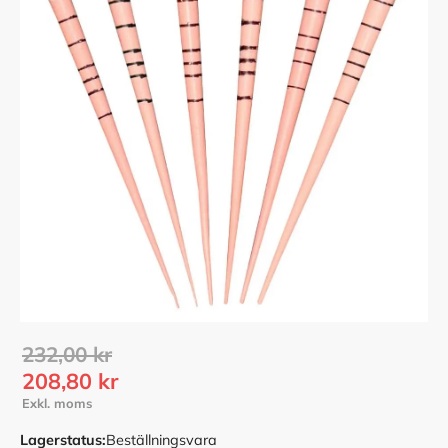
Ordinarie pris:
232,00
kr
Nedsatt pris:
208,80
kr
Lagerstatus
Beställningsvara