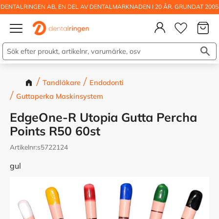
DENTALRINGEN AB, EN DEL AV DENTALMARKNADEN I 20 ÅR. GRUNDAT 2005
Kundva
Meny
Önskelis
Tandläkare
Endodonti
Guttaperka Maskinsystem
EdgeOne-R Utopia Gutta Percha
Points R50 60st
Artikelnr
s5722124
gul