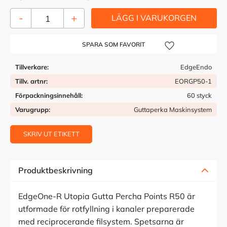
-
+
Lägg till i önskelista
Tillverkare
EdgeEndo
Tillv. artnr
EORGP50-1
Förpackningsinnehåll
60 styck
Varugrupp
Guttaperka Maskinsystem
SKRIV UT ETIKETT
Produktbeskrivning
EdgeOne-R Utopia Gutta Percha Points R50 är
utformade för rotfyllning i kanaler preparerade
med reciprocerande filsystem. Spetsarna är