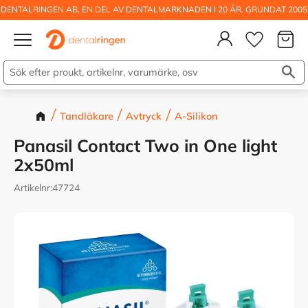
DENTALRINGEN AB, EN DEL AV DENTALMARKNADEN I 20 ÅR. GRUNDAT 2005
Kundva
Meny
Önskelis
Tandläkare
Avtryck
A-Silikon
Panasil Contact Two in One light
2x50ml
Artikelnr
47724