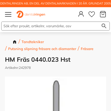
DENTALRINGEN AB, EN DEL AV DENTALMARKNADEN I 20 ÅR. GRUNDAT 2005
Kundva
Meny
Önskelis
Tandtekniker
Putsning slipning fräsare och diamanter
Fräsare
HM Fräs 0440.023 Hst
Artikelnr
242978