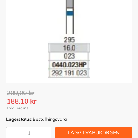
Ordinarie pris:
209,00
kr
Nedsatt pris:
188,10
kr
Lagerstatus
Beställningsvara
-
+