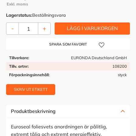
Lagerstatus
Beställningsvara
-
+
Lägg till i önskelista
Tillverkare
EURONDA Deutschland GmbH
Tillv. artnr
108200
Förpackningsinnehåll
styck
SKRIV UT ETIKETT
Produktbeskrivning
Euroseal foliesvets anordningen är pålitlig,
extremt tålig och extremt energieffektiv.