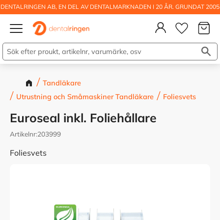
DENTALRINGEN AB, EN DEL AV DENTALMARKNADEN I 20 ÅR. GRUNDAT 2005
Kundva
Meny
Önskelis
Tandläkare
Utrustning och Småmaskiner Tandläkare
Foliesvets
Euroseal inkl. Foliehållare
Artikelnr
203999
Foliesvets