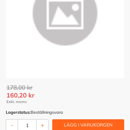
Ordinarie pris:
178,00
kr
Nedsatt pris:
160,20
kr
Lagerstatus
Beställningsvara
-
+