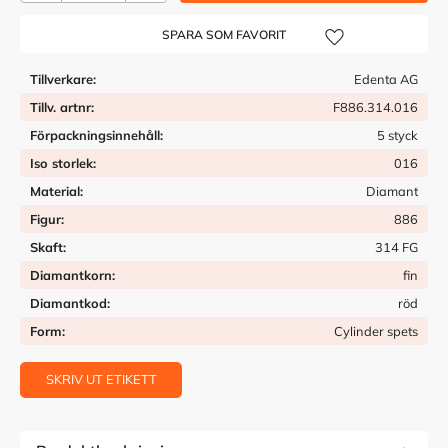
Lägg till i önskelista
Tillverkare
Edenta AG
Tillv. artnr
F886.314.016
Förpackningsinnehåll
5 styck
Iso storlek
016
Material
Diamant
Figur
886
Skaft
314 FG
Diamantkorn
fin
Diamantkod
röd
Form
Cylinder spets
SKRIV UT ETIKETT