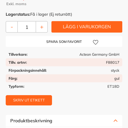
Lagerstatus
Få i lager (Ej returrätt)
-
+
Lägg till i önskelista
Tillverkare
Acteon Germany GmbH
Tillv. artnr
F88017
Förpackningsinnehåll
styck
Färg
gul
Typform
ET18D
SKRIV UT ETIKETT
Produktbeskrivning