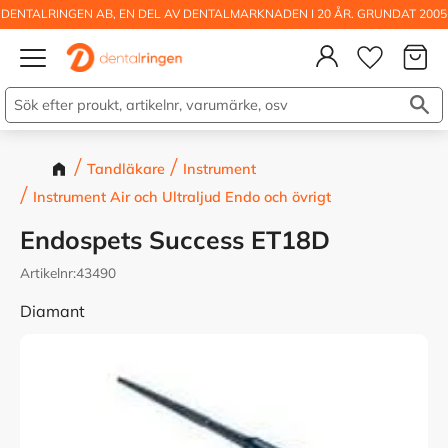
DENTALRINGEN AB, EN DEL AV DENTALMARKNADEN I 20 ÅR. GRUNDAT 2005
Kundva
Meny
Önskelis
Tandläkare
Instrument
Instrument Air och Ultraljud Endo och övrigt
Endospets Success ET18D
Artikelnr
43490
Diamant